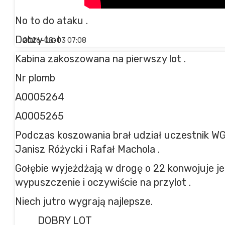
No to do ataku .
Dobry Lot
2026-08-03 07:08
Kabina zakoszowana na pierwszy lot .
Nr plomb
A0005264
A0005265
Podczas koszowania brał udział uczestnik W
Janisz Różycki i Rafał Machola .
Gołębie wyjeżdżają w drogę o 22 konwojuje j
wypuszczenie i oczywiście na przylot .
Niech jutro wygrają najlepsze.
DOBRY LOT