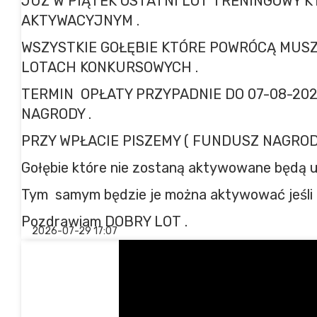
JUZ W PIĄTEK OSTATNI LOT TRENINGOWY 
AKTYWACYJNYM .
WSZYSTKIE GOŁĘBIE KTÓRE POWRÓCĄ MUSZ
LOTACH KONKURSOWYCH .
TERMIN OPŁATY PRZYPADNIE DO 07-08-20
NAGRODY .
PRZY WPŁACIE PISZEMY ( FUNDUSZ NAGRODOWY
Gołębie które nie zostaną aktywowane będą u
Tym samym będzie je można aktywować jeśli 
Pozdrawiam DOBRY LOT .
2026-07-29 17:07