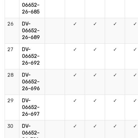
06652-
26-685
26
DV-
✓
✓
✓
✓
06652-
26-689
27
DV-
✓
✓
✓
✓
06652-
26-692
28
DV-
✓
✓
✓
✓
06652-
26-696
29
DV-
✓
✓
✓
✓
06652-
26-697
30
DV-
✓
✓
✓
✓
06652-