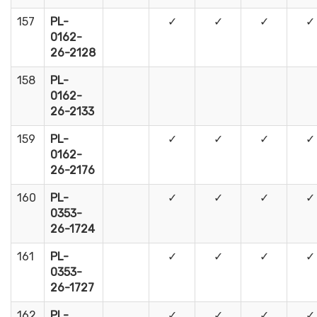
157
PL-
✓
✓
✓
✓
0162-
26-2128
158
PL-
0162-
26-2133
159
PL-
✓
✓
✓
✓
0162-
26-2176
160
PL-
✓
✓
✓
✓
0353-
26-1724
161
PL-
✓
✓
✓
✓
0353-
26-1727
162
PL-
✓
✓
✓
✓