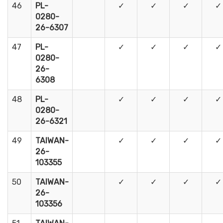
46
PL-
✓
✓
✓
✓
0280-
26-6307
47
PL-
✓
✓
✓
✓
0280-
26-
6308
48
PL-
✓
✓
✓
✓
0280-
26-6321
49
TAIWAN-
✓
✓
✓
✓
26-
103355
50
TAIWAN-
✓
✓
✓
✓
26-
103356