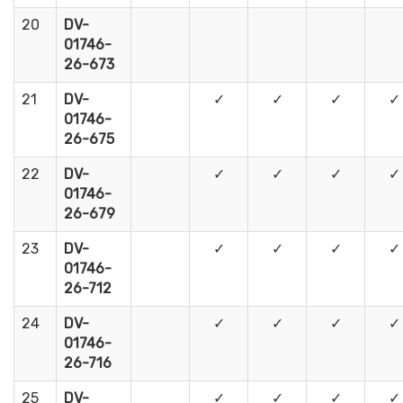
20
DV-
01746-
26-673
21
DV-
✓
✓
✓
✓
01746-
26-675
22
DV-
✓
✓
✓
✓
01746-
26-679
23
DV-
✓
✓
✓
✓
01746-
26-712
24
DV-
✓
✓
✓
✓
01746-
26-716
25
DV-
✓
✓
✓
✓