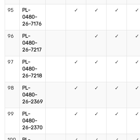
95
PL-
✓
✓
✓
✓
0480-
26-7176
96
PL-
✓
✓
✓
0480-
26-7217
97
PL-
✓
✓
✓
✓
0480-
26-7218
98
PL-
✓
✓
✓
✓
0480-
26-2369
99
PL-
✓
✓
✓
✓
0480-
26-2370
100
PL-
✓
✓
✓
✓