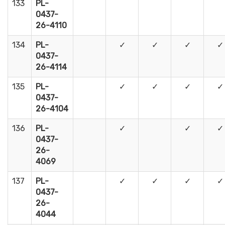
133
PL-
0437-
26-4110
134
PL-
✓
✓
✓
✓
0437-
26-4114
135
PL-
✓
✓
✓
✓
0437-
26-4104
136
PL-
✓
✓
✓
0437-
26-
4069
137
PL-
✓
✓
✓
✓
0437-
26-
4044