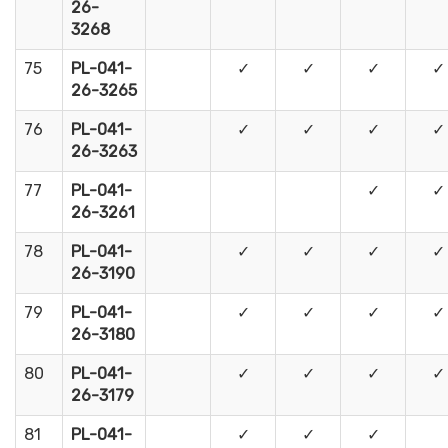
26-
3268
75
PL-041-
✓
✓
✓
✓
26-3265
76
PL-041-
✓
✓
✓
✓
26-3263
77
PL-041-
✓
✓
26-3261
78
PL-041-
✓
✓
✓
✓
26-3190
79
PL-041-
✓
✓
✓
✓
26-3180
80
PL-041-
✓
✓
✓
✓
26-3179
81
PL-041-
✓
✓
✓