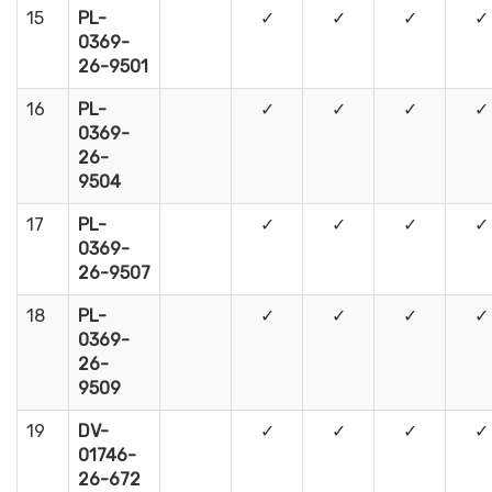
15
PL-
✓
✓
✓
✓
0369-
26-9501
16
PL-
✓
✓
✓
✓
0369-
26-
9504
17
PL-
✓
✓
✓
✓
0369-
26-9507
18
PL-
✓
✓
✓
✓
0369-
26-
9509
19
DV-
✓
✓
✓
✓
01746-
26-672