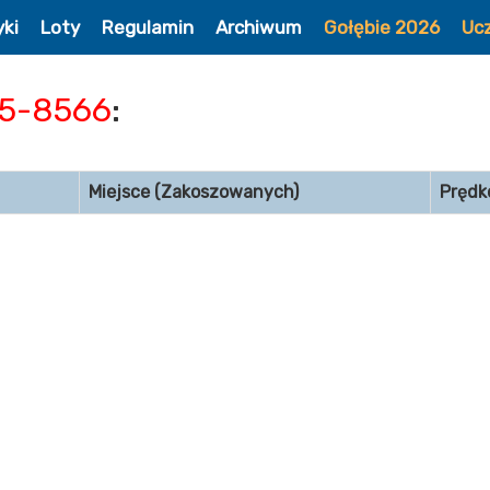
yki
Loty
Regulamin
Archiwum
Gołębie 2026
Uc
5-8566
:
Miejsce (Zakoszowanych)
Prędk