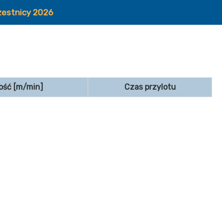
zestnicy 2026
ość [m/min]
Czas przylotu